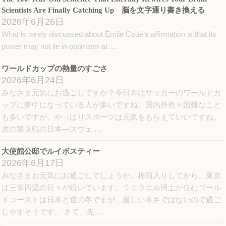
Scientists Are Finally Catching Up 脳を文字通り書き換える
2026年6月26日
What is rarely discussed about Émile Coué’s affirmation is that its
power may not lie in optimism at …
ワールドカップの熱量のすごさ
2026年6月24日
みなさま元気にお過ごしですか？今日本はサッカーのワールドカ
ップに夢中になっている人が多いですね。国内外色々困難なこと
も多いですが、やっぱりスポーツは元気をもらえていいですね。
次の第３戦の日本―スウェ …
大使館公邸でルイボスティー
2026年6月17日
みなさまお元気にお過ごしでしょうか。梅雨入りしてから、東京
は三寒四温の日々が続いています。ラエラエル博士が住むゴール
ドコーストは日本と逆の冬ですが、厳しい寒さではないので過ご
しやすそうです。 さて、先 …