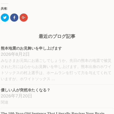
共有:
ク
Facebook
ク
リ
で
リ
ッ
共
ッ
ク
有
ク
し
す
し
て
る
て
Twitter
に
Google+
最近のブログ記事
で
は
で
共
ク
共
有
リ
有
(新
ッ
(新
熊本地震のお見舞いを申し上げます
し
ク
し
い
し
い
2026年8月2日
ウ
て
ウ
ィ
く
ィ
みなさまお元気にお過ごしでしょうか。先日の熊本の地震で被災
ン
だ
ン
ド
さ
ド
された方には心からお見舞いを申し上げます。熊本出身のホワイ
ウ
い
ウ
で
(新
で
トソックスの村上選手は、ホームランを打って力を与えてくれて
開
し
開
き
い
き
いますが、ホワイトソックス …
ま
ウ
ま
す)
ィ
す)
ン
優しい人が突然冷たくなる？
ド
ウ
2026年7月20日
で
開
関連
き
ま
す)
The 100-Year-Old Sentence That Literally Rewires Your Brain