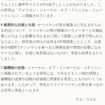
ラムごとに脳卒中リスクが9％低下したことがわかりました。こ
の研究は「アメリカン・ジャーナル・オブ・クリニカル・ニュー
トリション」に掲載されています。
6
.
健康的な妊娠と
出産
–ナツメヤシの実が健康上に与えるさらな
る利点について、ナツメヤシの実が陣痛のパラメーターと分娩結
果にどのような影響を与えるかに関して調査した研究で明らかに
なりました。研究者が69人の女性を1年間調査したところ、出産
前の4週間でナツメヤシを食べると陣痛促進や増強が必要になる
ケースが減り、出産に有意差はないものの、有益な結果をもたら
しました。
7.脳機能の改善
–
ジャーナル・オブ・インターナル・メディシン
に掲載されているような研究には、十分なビタミンB6の摂取と、
脳機能の改善や試験の好成績に関連性を発見したものがいくつか
あります。したがって、学生がドライナツメヤシの実を食べるの
は非常に有益といえます。
ラエ・ラエル