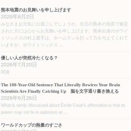
ン
ド
ウ
熊本地震のお見舞いを申し上げます
で
開
2026年8月2日
き
ま
みなさまお元気にお過ごしでしょうか。先日の熊本の地震で被災
す)
された方には心からお見舞いを申し上げます。熊本出身のホワイ
トソックスの村上選手は、ホームランを打って力を与えてくれて
いますが、ホワイトソックス …
優しい人が突然冷たくなる？
2026年7月20日
関連
The 100-Year-Old Sentence That Literally Rewires Your Brain
Scientists Are Finally Catching Up 脳を文字通り書き換える
2026年6月26日
What is rarely discussed about Émile Coué’s affirmation is that its
power may not lie in optimism at …
ワールドカップの熱量のすごさ