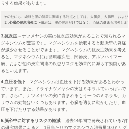
りする効果があります。
その他にも、繊維と腸の健康に関連する利点としては、大腸炎、大腸癌、および
２
.
心臓の健康増強に -
繊維は、腸の健康だけではなく、心臓の健康も増強しま
3.抗炎症
–
ナツメヤシの実は抗炎症効果があることで知られるマ
グネシウムが豊富です。マグネシウムを摂取すると動脈壁の炎症
が減少させることができます。マグネシウムの抗炎症効果を考え
ると、マグネシウムには循環器疾患、関節炎、アルツハイマー
病、および他の炎症関連の疾患リスクを効果的に減らす効能があ
るといえます。
4.血圧を低下
–マグネシウムは血圧を下げる効果があるとわかっ
ています。また、ドライナツメヤシの実はミネラルでいっぱいで
す。さらに、ナツメヤシの実に含まれるもう一つのミネラル、カ
リウムの効能はいくつもあります。心臓を適切に動かしたり、血
圧を下げたりする効果があります。
5.脳卒中に対するリスクの軽減
– 過去14年間で発表されている7件
の研究結果によると、1日当たりのマグネシウム消費量100ミリグ