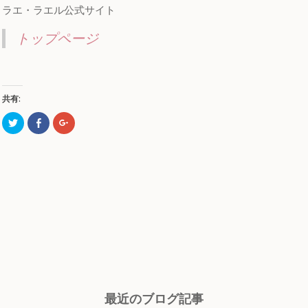
ラエ・ラエル公式サイト
トップページ
共有:
ク
Facebook
ク
リ
で
リ
ッ
共
ッ
ク
有
ク
し
す
し
て
る
て
Twitter
に
Google+
で
は
で
共
ク
共
有
リ
有
(新
ッ
(新
し
ク
し
い
し
い
ウ
て
ウ
ィ
く
ィ
ン
だ
ン
ド
さ
ド
ウ
い
ウ
で
(新
で
開
し
開
き
い
き
ま
ウ
ま
最近のブログ記事
す)
ィ
す)