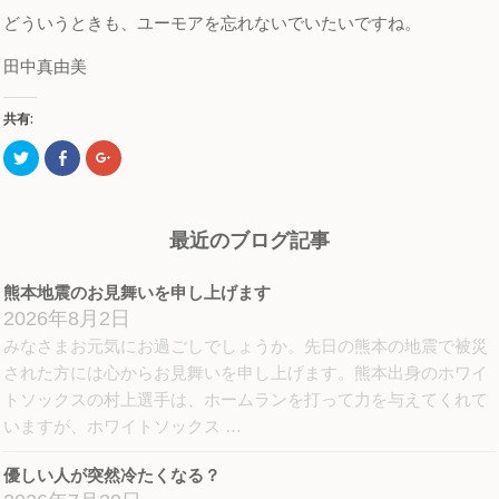
どういうときも、ユーモアを忘れないでいたいですね。
田中真由美
共有:
ク
Facebook
ク
リ
で
リ
ッ
共
ッ
ク
有
ク
し
す
し
て
る
て
Twitter
に
Google+
最近のブログ記事
で
は
で
共
ク
共
有
リ
有
(新
ッ
(新
熊本地震のお見舞いを申し上げます
し
ク
し
い
し
い
2026年8月2日
ウ
て
ウ
ィ
く
ィ
みなさまお元気にお過ごしでしょうか。先日の熊本の地震で被災
ン
だ
ン
ド
さ
ド
された方には心からお見舞いを申し上げます。熊本出身のホワイ
ウ
い
ウ
で
(新
で
トソックスの村上選手は、ホームランを打って力を与えてくれて
開
し
開
き
い
き
いますが、ホワイトソックス …
ま
ウ
ま
す)
ィ
す)
ン
優しい人が突然冷たくなる？
ド
ウ