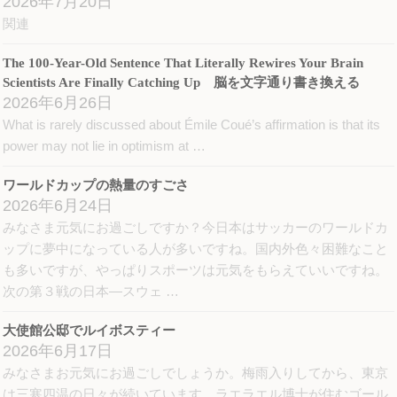
2026年7月20日
で
開
関連
き
ま
す)
The 100-Year-Old Sentence That Literally Rewires Your Brain
Scientists Are Finally Catching Up 脳を文字通り書き換える
2026年6月26日
What is rarely discussed about Émile Coué’s affirmation is that its
power may not lie in optimism at …
ワールドカップの熱量のすごさ
2026年6月24日
みなさま元気にお過ごしですか？今日本はサッカーのワールドカ
ップに夢中になっている人が多いですね。国内外色々困難なこと
も多いですが、やっぱりスポーツは元気をもらえていいですね。
次の第３戦の日本―スウェ …
大使館公邸でルイボスティー
2026年6月17日
みなさまお元気にお過ごしでしょうか。梅雨入りしてから、東京
は三寒四温の日々が続いています。ラエラエル博士が住むゴール