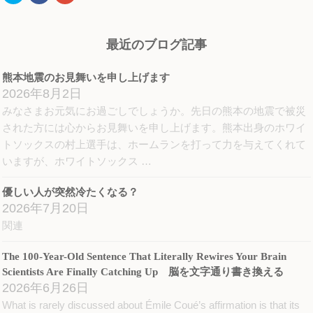
ッ
共
ッ
ク
有
ク
し
す
し
て
る
て
Twitter
に
Google+
最近のブログ記事
で
は
で
共
ク
共
有
リ
有
(新
ッ
(新
熊本地震のお見舞いを申し上げます
し
ク
し
い
し
い
2026年8月2日
ウ
て
ウ
ィ
く
ィ
みなさまお元気にお過ごしでしょうか。先日の熊本の地震で被災
ン
だ
ン
ド
さ
ド
された方には心からお見舞いを申し上げます。熊本出身のホワイ
ウ
い
ウ
で
(新
で
トソックスの村上選手は、ホームランを打って力を与えてくれて
開
し
開
き
い
き
いますが、ホワイトソックス …
ま
ウ
ま
す)
ィ
す)
ン
優しい人が突然冷たくなる？
ド
ウ
2026年7月20日
で
開
関連
き
ま
す)
The 100-Year-Old Sentence That Literally Rewires Your Brain
Scientists Are Finally Catching Up 脳を文字通り書き換える
2026年6月26日
What is rarely discussed about Émile Coué’s affirmation is that its