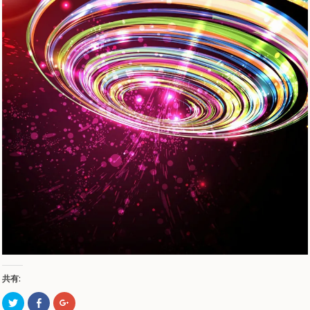
共有:
ク
Facebook
ク
リ
で
リ