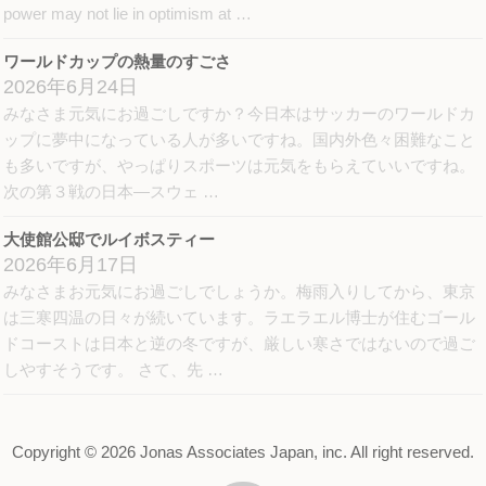
power may not lie in optimism at …
ワールドカップの熱量のすごさ
2026年6月24日
みなさま元気にお過ごしですか？今日本はサッカーのワールドカ
ップに夢中になっている人が多いですね。国内外色々困難なこと
も多いですが、やっぱりスポーツは元気をもらえていいですね。
次の第３戦の日本―スウェ …
大使館公邸でルイボスティー
2026年6月17日
みなさまお元気にお過ごしでしょうか。梅雨入りしてから、東京
は三寒四温の日々が続いています。ラエラエル博士が住むゴール
ドコーストは日本と逆の冬ですが、厳しい寒さではないので過ご
しやすそうです。 さて、先 …
Copyright ©
2026 Jonas Associates Japan, inc. All right reserved.