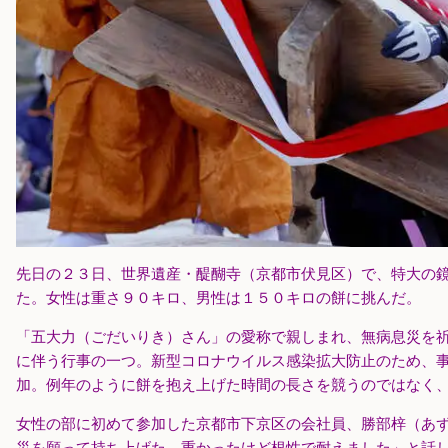
先日の２３日、世界遺産・醍醐寺（京都市伏見区）で、特大の
た。女性は重さ９０キロ、男性は１５０キロの餅に挑んだ。
「五大力（ごだいりき）さん」の愛称で親しまれ、無病息災を
に伴う行事の一つ。新型コロナウイルス感染拡大防止のため、
加。例年のように餅を抱え上げた時間の長さを競うのではなく
女性の部に初めて参加した京都市下京区の会社員、勝部梓（あ
災を願って持ち上げた。重かったけど根性で耐えました」と話