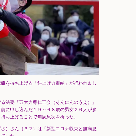
鏡餅を持ち上げる「餅上げ力奉納」が行われまし
祈る法要「五大力尊仁王会（そんにんのうえ）」
事前に申し込んだ１９～６８歳の男女２６人が参
、持ち上げることで無病息災を祈った。
ずさ）さん（３２）は「新型コロナ収束と無病息
していた。