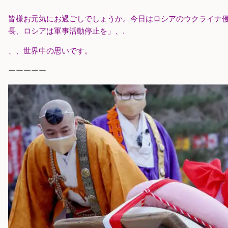
皆様お元気にお過ごしでしょうか。今日はロシアのウクライナ
長、ロシアは軍事活動停止を」、.
、、世界中の思いです。
ーーーーー