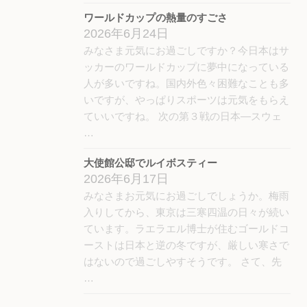
ワールドカップの熱量のすごさ
2026年6月24日
みなさま元気にお過ごしですか？今日本はサ
ッカーのワールドカップに夢中になっている
人が多いですね。国内外色々困難なことも多
いですが、やっぱりスポーツは元気をもらえ
ていいですね。 次の第３戦の日本―スウェ
…
大使館公邸でルイボスティー
2026年6月17日
みなさまお元気にお過ごしでしょうか。梅雨
入りしてから、東京は三寒四温の日々が続い
ています。ラエラエル博士が住むゴールドコ
ーストは日本と逆の冬ですが、厳しい寒さで
はないので過ごしやすそうです。 さて、先
…