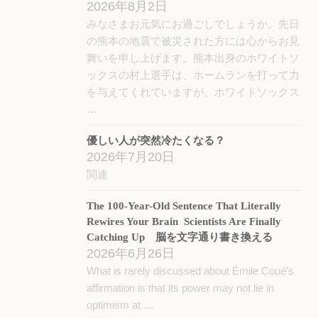
2026年8月2日
みなさまお元気にお過ごしでしょうか。先日
の熊本の地震で被災された方には心からお見
舞いを申し上げます。熊本出身のホワイトソ
ックスの村上選手は、ホームランを打って力
を与えてくれていますが、ホワイトソックス
…
優しい人が突然冷たくなる？
2026年7月20日
関連
The 100-Year-Old Sentence That Literally
Rewires Your Brain Scientists Are Finally
Catching Up 脳を文字通り書き換える
2026年6月26日
What is rarely discussed about Émile Coué’s
affirmation is that its power may not lie in
optimism at …