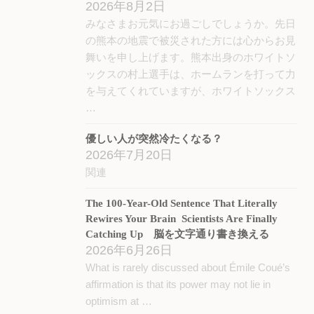
2026年8月2日
みなさまお元気にお過ごしでしょうか。先日
の熊本の地震で被災された方には心からお見
舞いを申し上げます。熊本出身のホワイトソ
ックスの村上選手は、ホームランを打って力
を与えてくれていますが、ホワイトソックス
…
優しい人が突然冷たくなる？
2026年7月20日
関連
The 100-Year-Old Sentence That Literally
Rewires Your Brain Scientists Are Finally
Catching Up 脳を文字通り書き換える
2026年6月26日
What is rarely discussed about Émile Coué’s
affirmation is that its power may not lie in
optimism at …