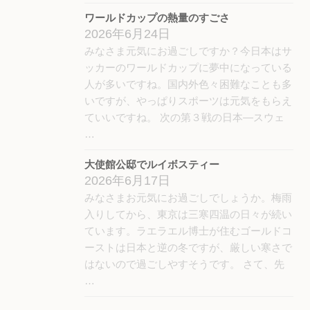
ワールドカップの熱量のすごさ
2026年6月24日
みなさま元気にお過ごしですか？今日本はサ
ッカーのワールドカップに夢中になっている
人が多いですね。国内外色々困難なことも多
いですが、やっぱりスポーツは元気をもらえ
ていいですね。 次の第３戦の日本―スウェ
…
大使館公邸でルイボスティー
2026年6月17日
みなさまお元気にお過ごしでしょうか。梅雨
入りしてから、東京は三寒四温の日々が続い
ています。ラエラエル博士が住むゴールドコ
ーストは日本と逆の冬ですが、厳しい寒さで
はないので過ごしやすそうです。 さて、先
…