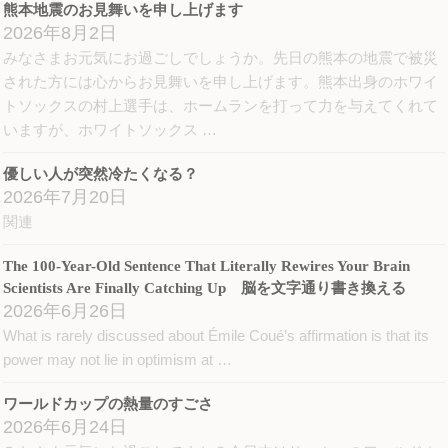
ィ
く
ィ
熊本地震のお見舞いを申し上げます
ン
だ
ン
ド
さ
ド
2026年8月2日
ウ
い
ウ
で
(新
で
みなさまお元気にお過ごしでしょうか。先日の熊本の地震で被災
開
し
開
き
い
き
された方には心からお見舞いを申し上げます。熊本出身のホワイ
ま
ウ
ま
す)
ィ
す)
トソックスの村上選手は、ホームランを打って力を与えてくれて
ン
ド
いますが、ホワイトソックス …
ウ
で
開
き
優しい人が突然冷たくなる？
ま
す)
2026年7月20日
関連
The 100-Year-Old Sentence That Literally Rewires Your Brain
Scientists Are Finally Catching Up 脳を文字通り書き換える
2026年6月26日
What is rarely discussed about Émile Coué’s affirmation is that its
power may not lie in optimism at …
ワールドカップの熱量のすごさ
2026年6月24日