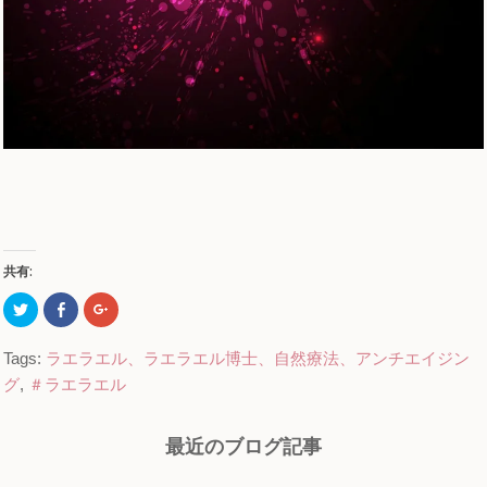
共有:
ク
Facebook
ク
リ
で
リ
ッ
共
ッ
ク
有
ク
Tags:
ラエラエル、ラエラエル博士、自然療法、アンチエイジン
し
す
し
て
る
て
グ
,
＃ラエラエル
Twitter
に
Google+
で
は
で
共
ク
共
有
リ
有
(新
ッ
(新
最近のブログ記事
し
ク
し
い
し
い
ウ
て
ウ