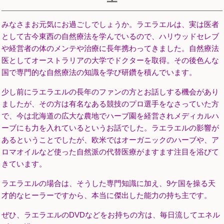
みなさまお元気にお過ごしでしょうか。ラエラエルは、実は医者
として古今東西の自然療法を学んでいるので、ハリウッドセレブ
や経営者の体のメンテや治療に長年携わってきました。自然療法
医としてオーストラリアの大学でドクターを取得。その後色んな
国で専門的な自然療法の知識を学び研鑽を積んでいます。
少し前にラエラエルの長年のファンの方とお話しする機会があり
ましたが、その方は有名なある競技のプロ選手をなさっていた方
で、今は北海道の広大な農地でハーブ園を経営されメディカルハ
ーブにも力を入れているというお話でした。ラエラエルの影響が
あるということでしたが、欧米ではオーガニックのハーブや、ア
ロマオイルなど使った自然派の代替医療がますます注目を浴びて
きています。
ラエラエルの場合は、そうした専門知識に加え、9ケ国を操る天
才的なヒーラーですから、本当に傑出した能力の持ち主です。
ぜひ、ラエラエルのDVDなどをお持ちの方は、毎日流してエネル