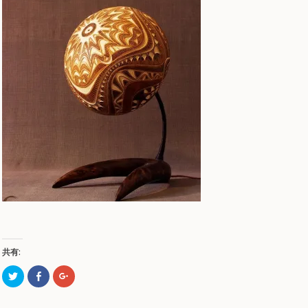
共有:
ク
Facebook
ク
リ
で
リ
ッ
共
ッ
ク
有
ク
し
す
し