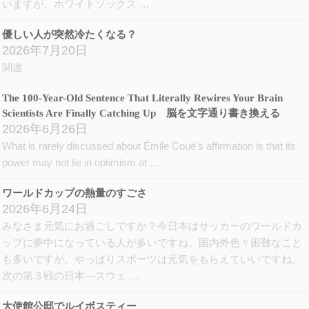
いますが、ホワイトソックス …
優しい人が突然冷たくなる？
2026年7月20日
関連
The 100-Year-Old Sentence That Literally Rewires Your Brain
Scientists Are Finally Catching Up 脳を文字通り書き換える
2026年6月26日
What is rarely discussed about Émile Coué’s affirmation is that its
power may not lie in optimism at …
ワールドカップの熱量のすごさ
2026年6月24日
みなさま元気にお過ごしですか？今日本はサッカーのワールドカ
ップに夢中になっている人が多いですね。国内外色々困難なこと
も多いですが、やっぱりスポーツは元気をもらえていいですね。
次の第３戦の日本―スウェ …
大使館公邸でルイボスティー