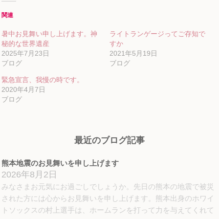
て
る
て
Twitter
に
Google+
関連
で
は
で
共
ク
共
有
リ
有
暑中お見舞い申し上げます。神
ライトランゲージってご存知で
(新
ッ
(新
し
ク
し
秘的な世界遺産
すか
い
し
い
ウ
て
ウ
2025年7月23日
2021年5月19日
ィ
く
ィ
ブログ
ブログ
ン
だ
ン
ド
さ
ド
ウ
い
ウ
緊急宣言、我慢の時です。
で
(新
で
開
し
開
2020年4月7日
き
い
き
ブログ
ま
ウ
ま
す)
ィ
す)
ン
ド
ウ
で
開
最近のブログ記事
き
ま
す)
熊本地震のお見舞いを申し上げます
2026年8月2日
みなさまお元気にお過ごしでしょうか。先日の熊本の地震で被災
された方には心からお見舞いを申し上げます。熊本出身のホワイ
トソックスの村上選手は、ホームランを打って力を与えてくれて