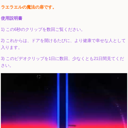
ラエラエルの魔法の扉です。
使用説明書
1) この6秒のクリップを数回ご覧ください。
2) これからは、ドアを開けるたびに、より健康で幸せな人として
入ります。
3) このビデオクリップを1日に数回、少なくとも21日間見てくだ
さい。