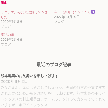
Twitter
に
Google+
関連
で
は
で
共
ク
共
有
リ
有
ラエラエルが元気に帰ってきま
今日は新月（１９：５０
）
(新
ッ
(新
し
ク
し
した
2022年10月25日
い
し
い
ウ
て
ウ
2020年9月8日
ブログ
ィ
く
ィ
ブログ
ン
だ
ン
ド
さ
ド
ウ
い
ウ
魔法の扉
で
(新
で
開
し
開
2021年2月6日
き
い
き
ブログ
ま
ウ
ま
す)
ィ
す)
ン
ド
ウ
で
開
最近のブログ記事
き
ま
す)
熊本地震のお見舞いを申し上げます
2026年8月2日
みなさまお元気にお過ごしでしょうか。先日の熊本の地震で被災
された方には心からお見舞いを申し上げます。熊本出身のホワイ
トソックスの村上選手は、ホームランを打って力を与えてくれて
いますが、ホワイトソックス …