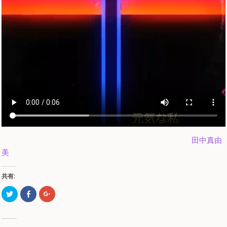
田中真由
美
共有:
ク
Facebook
ク
リ
で
リ
ッ
共
ッ
ク
有
ク
し
す
し
て
る
て