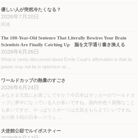
優しい人が突然冷たくなる？
2026年7月20日
関連
The 100-Year-Old Sentence That Literally Rewires Your Brain
Scientists Are Finally Catching Up 脳を文字通り書き換える
2026年6月26日
What is rarely discussed about Émile Coué’s affirmation is that its
power may not lie in optimism at …
ワールドカップの熱量のすごさ
2026年6月24日
みなさま元気にお過ごしですか？今日本はサッカーのワールドカ
ップに夢中になっている人が多いですね。国内外色々困難なこと
も多いですが、やっぱりスポーツは元気をもらえていいですね。
次の第３戦の日本―スウェ …
大使館公邸でルイボスティー
2026年6月17日