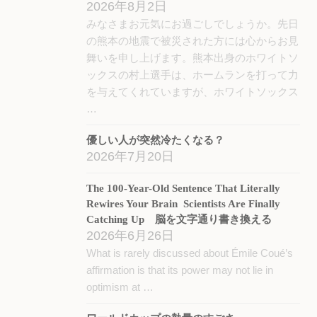
2026年8月2日
みなさまお元気にお過ごしでしょうか。先日
の熊本の地震で被災された方には心からお見
舞いを申し上げます。熊本出身のホワイトソ
ックスの村上選手は、ホームランを打って力
を与えてくれていますが、ホワイトソックス
…
優しい人が突然冷たくなる？
2026年7月20日
The 100-Year-Old Sentence That Literally
Rewires Your Brain Scientists Are Finally
Catching Up 脳を文字通り書き換える
2026年6月26日
What is rarely discussed about Émile Coué’s
affirmation is that its power may not lie in
optimism at …