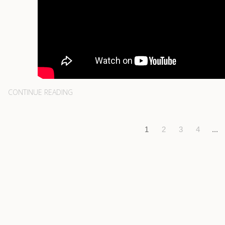
CONTINUE READING
1
2
3
4
...